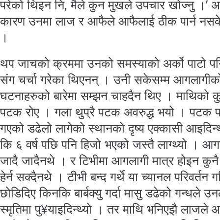
परेको थिइन नि, मैले कुन मुखले उपचार खोज्नु ।’
कारण उनमा लाज र आफैले आफैलाई ठीक पार्न नसकेकोम
।
थप जाचको क्रममा उनको समस्याको अर्को पाटो पनि
संग चर्चा गरेका थिएनन् । उनी सकेसम्म आगलागीक
घटनाहरुको बारेमा सम्झन चाहदैन थिए । माथिको कुर
पटक रोए । गला थुप्रै पटक अवरुद्ध भयो । पटक 
गएको डढेलो लागेको स्थानको दृष्य एक्कासी आइदिन्थ्य
कि ६ वर्ष पछि पनि हिजो भएको जस्तै लाग्थ्यो । आ
जादै जादैनथे । र टिभीमा आगलागी मात्र होइन कुनै 
हेर्न सक्दैनथे । टीभी बन्द गर्थे या च्यानल परिवर्तन ग
छोडिदिए किनकि बार्बक्यु गर्दा मासु डढेको गन्धले उ
स्मृतिमा पु¥याइदिन्थ्यो । तर माथि भनिएझै लाजले आ