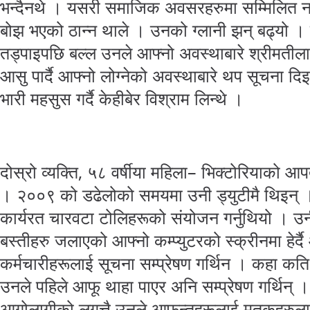
भन्दैनथे । यसरी समाजिक अवसरहरुमा सम्मिलित नह
बोझ भएको ठान्न थाले । उनको ग्लानी झन् बढ्यो । झन
तड्पाइपछि बल्ल उनले आफ्नो अवस्थाबारे श्रीमतीला
आसु पार्दै आफ्नो लोग्नेको अवस्थाबारे थप सूचना 
भारी महसुस गर्दै केहीबेर विश्राम लिन्थे ।
दोस्रो व्यक्ति, ५८ वर्षीया महिला– भिक्टोरियाको आ
। २००९ को डढेलोको समयमा उनी ड्युटीमै थिइन् । 
कार्यरत चारवटा टोलिहरूको संयोजन गर्नुथियो । उनी
बस्तीहरु जलाएको आफ्नो कम्प्युटरको स्क्रीनमा हेर्
कर्मचारीहरूलाई सूचना सम्प्रेषण गर्थिन । कहा कत
उनले पहिले आफू थाहा पाएर अनि सम्प्रेषण गर्थिन्
आगोलागीको लगत्तै उनले आफन्तहरूलाई मृतकहरुला