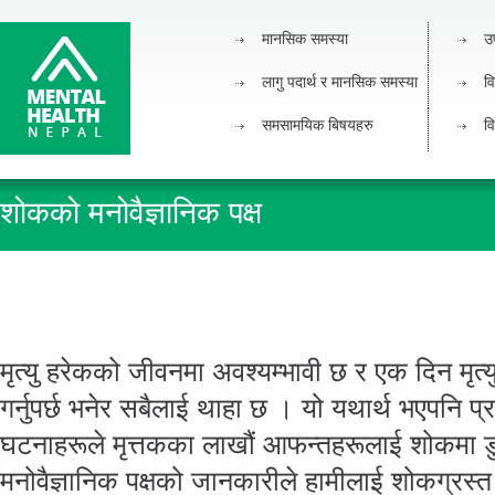
मानसिक समस्या
उ
लागु पदार्थ र मानसिक समस्या
वि
समसामयिक बिषयहरु
वि
शोकको मनोवैज्ञानिक पक्ष
मृत्यु हरेकको जीवनमा अवश्यम्भावी छ र एक दिन मृत्‍
गर्नुपर्छ भनेर सबैलाई थाहा छ । यो यथार्थ भएपनि प्र
घटनाहरूले मृत्तकका लाखौं आफन्तहरूलाई शोकमा ड
मनोवैज्ञानिक पक्षको जानकारीले हामीलाई शोकग्रस्त